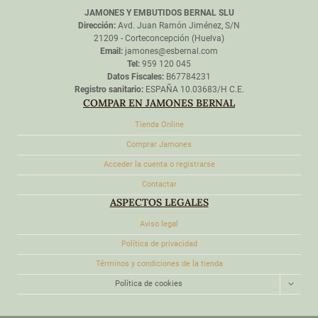
JAMONES Y EMBUTIDOS BERNAL SLU
Dirección:
Avd. Juan Ramón Jiménez, S/N
21209 - Corteconcepción (Huelva)
Email:
jamones@esbernal.com
Tel:
959 120 045
Datos Fiscales:
B67784231
Registro sanitario:
ESPAÑA 10.03683/H C.E.
COMPAR EN JAMONES BERNAL
Tienda Online
Comprar Jamones
Acceder la cuenta o registrarse
Contactar
ASPECTOS LEGALES
Aviso legal
Política de privacidad
Términos y condiciones de la tienda
ALTER
Política de cookies
MENÚ
HIJO