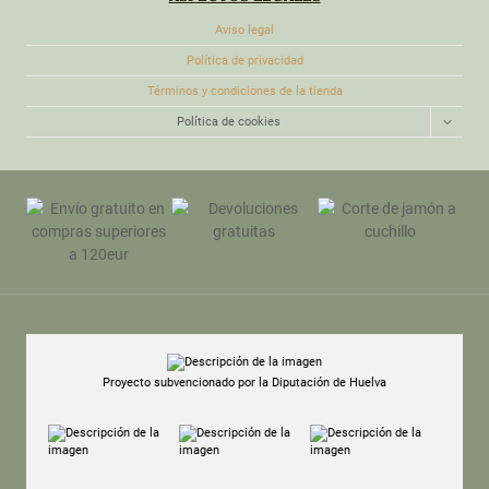
Aviso legal
Política de privacidad
Términos y condiciones de la tienda
ALTER
Política de cookies
MENÚ
HIJO
Proyecto subvencionado por la Diputación de Huelva