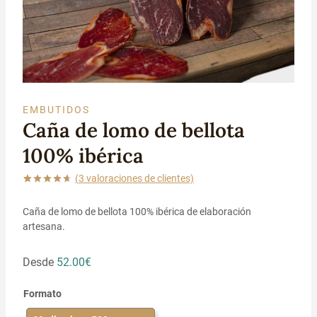
EMBUTIDOS
Caña de lomo de bellota
100% ibérica
(
3
valoraciones de clientes)
Valorado
3
con
4.67
Caña de lomo de bellota 100% ibérica de elaboración
de 5 en
base a
artesana.
valoraciones
de clientes
Desde
52.00
€
Formato