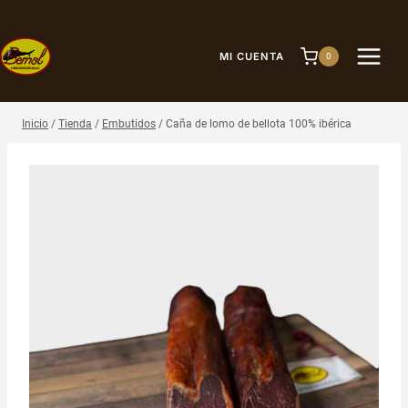
Saltar
al
contenido
MI CUENTA
0
Inicio
/
Tienda
/
Embutidos
/
Caña de lomo de bellota 100% ibérica