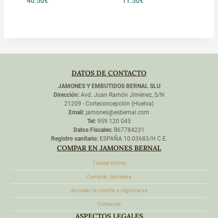
40.50
€
11.50
€
DATOS DE CONTACTO
JAMONES Y EMBUTIDOS BERNAL SLU
Dirección:
Avd. Juan Ramón Jiménez, S/N
21209 - Corteconcepción (Huelva)
Email:
jamones@esbernal.com
Tel:
959 120 045
Datos Fiscales:
B67784231
Registro sanitario:
ESPAÑA 10.03683/H C.E.
COMPAR EN JAMONES BERNAL
Tienda Online
Comprar Jamones
Acceder la cuenta o registrarse
Contactar
ASPECTOS LEGALES