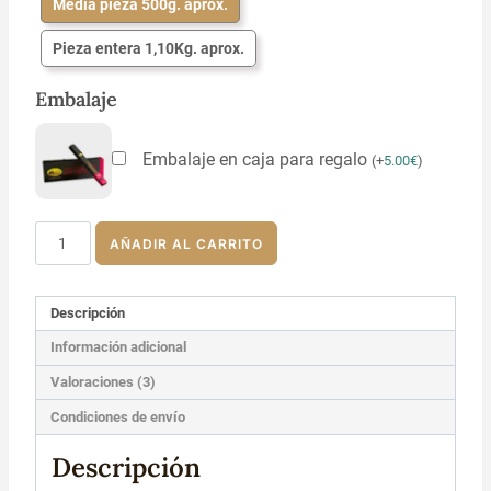
Media pieza 500g. aprox.
Pieza entera 1,10Kg. aprox.
Embalaje
Embalaje en caja para regalo
(
+
5.00
€
)
Caña
AÑADIR AL CARRITO
de
lomo
de
Descripción
bellota
100%
Información adicional
ibérica
Valoraciones (3)
cantidad
Condiciones de envío
Descripción