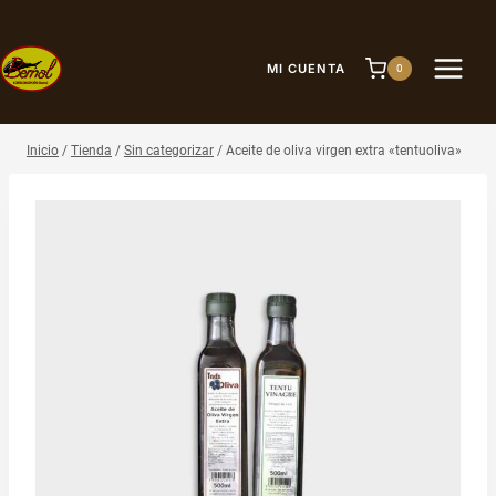
Saltar
al
contenido
MI CUENTA
0
Inicio
/
Tienda
/
Sin categorizar
/
Aceite de oliva virgen extra «tentuoliva»