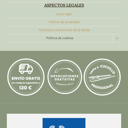
ASPECTOS LEGALES
Aviso legal
Política de privacidad
Términos y condiciones de la tienda
ALTER
Política de cookies
MENÚ
HIJO