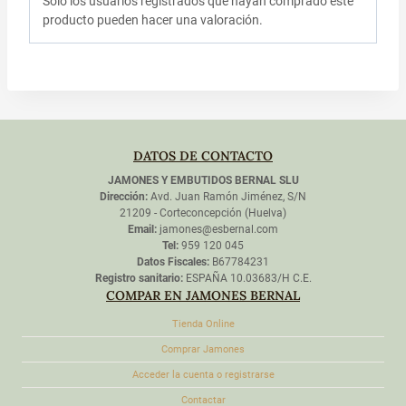
Solo los usuarios registrados que hayan comprado este
producto pueden hacer una valoración.
DATOS DE CONTACTO
JAMONES Y EMBUTIDOS BERNAL SLU
Dirección:
Avd. Juan Ramón Jiménez, S/N
21209 - Corteconcepción (Huelva)
Email:
jamones@esbernal.com
Tel:
959 120 045
Datos Fiscales:
B67784231
Registro sanitario:
ESPAÑA 10.03683/H C.E.
COMPAR EN JAMONES BERNAL
Tienda Online
Comprar Jamones
Acceder la cuenta o registrarse
Contactar